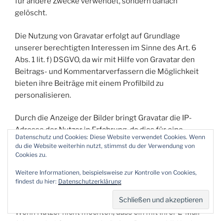
für andere Zwecke verwendet, sondern danach
gelöscht.
Die Nutzung von Gravatar erfolgt auf Grundlage
unserer berechtigten Interessen im Sinne des Art. 6
Abs. 1 lit. f) DSGVO, da wir mit Hilfe von Gravatar den
Beitrags- und Kommentarverfassern die Möglichkeit
bieten ihre Beiträge mit einem Profilbild zu
personalisieren.
Durch die Anzeige der Bilder bringt Gravatar die IP-
Adresse der Nutzer in Erfahrung, da dies für eine
Datenschutz und Cookies: Diese Website verwendet Cookies. Wenn
Kommunikation zwischen einem Browser und einem
du die Website weiterhin nutzt, stimmst du der Verwendung von
Onlineservice notwendig ist. Nähere Informationen zur
Cookies zu.
Erhebung und Nutzung der Daten durch Gravatar
Weitere Informationen, beispielsweise zur Kontrolle von Cookies,
finden sich in den Datenschutzhinweisen von
findest du hier:
Datenschutzerklärung
Automattic:
https://automattic.com/privacy/
.
Wenn Nutzer nicht möchten, dass ein mit Ihrer E-Mail-