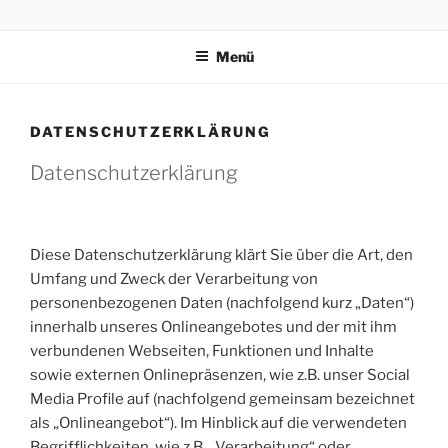
Zum
VOSS.EARTH
?‍???‍?????
Inhalt
Menü
springen
DATENSCHUTZERKLÄRUNG
Datenschutzerklärung
Diese Datenschutzerklärung klärt Sie über die Art, den
Umfang und Zweck der Verarbeitung von
personenbezogenen Daten (nachfolgend kurz „Daten“)
innerhalb unseres Onlineangebotes und der mit ihm
verbundenen Webseiten, Funktionen und Inhalte
sowie externen Onlinepräsenzen, wie z.B. unser Social
Media Profile auf (nachfolgend gemeinsam bezeichnet
als „Onlineangebot“). Im Hinblick auf die verwendeten
Begrifflichkeiten, wie z.B. „Verarbeitung“ oder