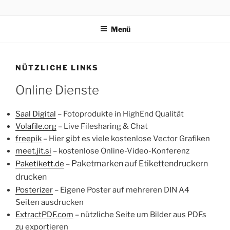
Zum
VOSS.EARTH
?‍???‍?????
Inhalt
Menü
springen
NÜTZLICHE LINKS
Online Dienste
Saal Digital
– Fotoprodukte in HighEnd Qualität
Volafile.org
– Live Filesharing & Chat
freepik
– Hier gibt es viele kostenlose Vector Grafiken
meet.jit.si
– kostenlose Online-Video-Konferenz
Paketmarken auf Etikettendruckern
Paketikett.de
–
drucken
Posterizer
– Eigene Poster auf mehreren DIN A4
Seiten ausdrucken
ExtractPDF.com
– nützliche Seite um Bilder aus PDFs
zu exportieren