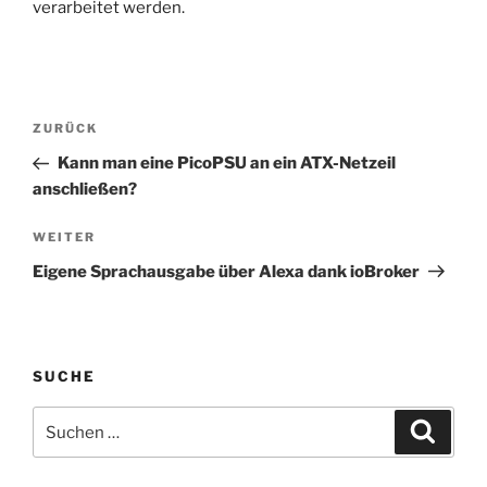
verarbeitet werden.
Beitragsnavigation
Vorheriger
ZURÜCK
Beitrag
Kann man eine PicoPSU an ein ATX-Netzeil
anschließen?
Nächster
WEITER
Beitrag
Eigene Sprachausgabe über Alexa dank ioBroker
SUCHE
Suche
Suche
nach: