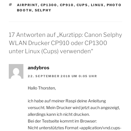
SCHLAGWÖRTER
AIRPRINT
,
CP1300
,
CP910
,
CUPS
,
LINUX
,
PHOTO
BOOTH
,
SELPHY
17 Antworten auf „Kurztipp: Canon Selphy
WLAN Drucker CP910 oder CP1300
unter Linux (Cups) verwenden“
andybros
22. SEPTEMBER 2018 UM 0:05 UHR
Hallo Thorsten,
ich habe auf meiner Raspi deine Anleitung
versucht. Mein Drucker wird jetzt auch angezeigt,
allerdings kann ich nicht drucken.
Bei der Testseite kommt im Browser:
Nicht unterstütztes Format »application/vnd.cups-