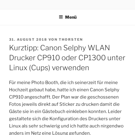
Zum
VOSS.EARTH
?‍???‍?????
Inhalt
Menü
springen
VERÖFFENTLICHT
31. AUGUST 2018
VON
THORSTEN
AM
Kurztipp: Canon Selphy WLAN
Drucker CP910 oder CP1300 unter
Linux (Cups) verwenden
Für meine Photo Booth, die ich seinerzeit für meine
Hochzeit gebaut habe, hatte ich einen Canon Selphy
CP910 angeschafft. Der Plan war die geschossenen
Fotos jeweils direkt auf Sticker zu drucken damit die
Gäste sie in ein Gästebuch einkleben konnten. Leider
gestaltete sich die Konfiguration des Druckers unter
Linux als sehr schwierig und ich hatte auch nirgendwo
anders im Netz eine Lösung gefunden.