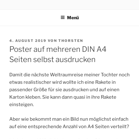
Zum
VOSS.EARTH
?‍???‍?????
Inhalt
Menü
springen
VERÖFFENTLICHT
4. AUGUST 2019
VON
THORSTEN
AM
Poster auf mehreren DIN A4
Seiten selbst ausdrucken
Damit die nächste Weltraumreise meiner Tochter noch
etwas realistischer wird wollte ich eine Rakete in
passender Größe für sie ausdrucken und auf einen
Karton kleben. Sie kann dann quasi in ihre Rakete
einsteigen.
Aber wie bekommt man ein Bild nun möglichst einfach
auf eine entsprechende Anzahl von A4 Seiten verteilt?