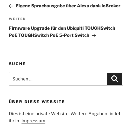
Beitrag
Eigene Sprachausgabe über Alexa dank ioBroker
Nächster
WEITER
Beitrag
Firmware Upgrade für den Ubiquiti TOUGHSwitch
PoE TOUGHSwitch PoE 5-Port Switch
SUCHE
Suche
Suche
nach:
ÜBER DIESE WEBSITE
Dies ist eine private Website. Weitere Angaben findet
ihr im
Impressum
.