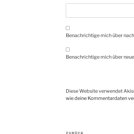
Benachrichtige mich über nac
Benachrichtige mich über neue 
Diese Website verwendet Akis
wie deine Kommentardaten ver
Beitragsnavigation
Vorheriger
ZURÜCK