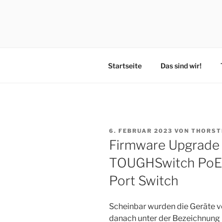
Zum
Inhalt
VOSS.EAR
springen
?‍???‍?????
Startseite
Das sind wir!
VERÖFFENTLICHT
6. FEBRUAR 2023
VON
THORST
AM
Firmware Upgrade f
TOUGHSwitch PoE
Port Switch
Scheinbar wurden die Geräte v
danach unter der Bezeichnung