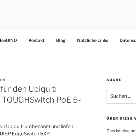
TH
TonUINO
Kontakt
Blog
Nützliche Links
Datensc
SUCHE
EN
ür den Ubiquiti
Suche
 TOUGHSwitch PoE 5-
nach:
ÜBER DIESE 
on Ubiquiti umbenannt und liefen
Dies ist eine p
UISP EdgeSwitch 5XP
.