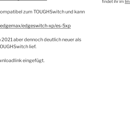
findet ihr im
Im
st kompatibel zum TOUGHSwitch und kann
/edgemax/edgeswitch-xp/es-5xp
n 2021 aber dennoch deutlich neuer als
OUGHSwitch lief.
nloadlink eingefügt.