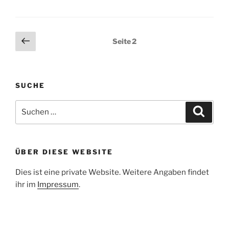
eine
JukeBox
für
Seitennummerierung
Vorherige
Seite
2
Kinder
Seite
der
als
Beiträge
Alternative
zur
SUCHE
Toniebox…“
Suche
Suche
nach:
ÜBER DIESE WEBSITE
Dies ist eine private Website. Weitere Angaben findet
ihr im
Impressum
.