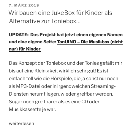
der
VERÖFFENTLICHT
7. MÄRZ 2018
AM
Kern
Wir bauen eine JukeBox für Kinder als
unserer
Alternative zur Toniebox…
JukeBox“
UPDATE: Das Projekt hat jetzt einen eigenen Namen
und eine eigene Seite:
TonUINO – Die Musikbox (nicht
nur) für Kinder
Das Konzept der Toniebox und der Tonies gefällt mir
bis auf eine Kleinigkeit wirklich sehr gut! Es ist
einfach toll wie die Hörspiele, die ja sonst nur noch
als MP3-Datei oder in irgendwelchen Streaming-
Diensten herumfliegen, wieder greifbar werden.
Sogar noch greifbarer als es eine CD oder
Musikkassette je war.
„Wir
weiterlesen
bauen