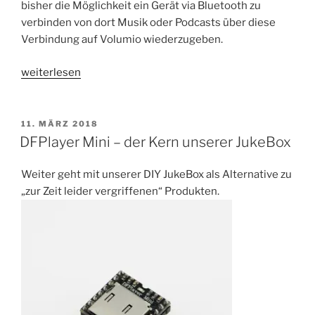
bisher die Möglichkeit ein Gerät via Bluetooth zu
verbinden von dort Musik oder Podcasts über diese
Verbindung auf Volumio wiederzugeben.
„Volumio
weiterlesen
auf
dem
Raspberry
VERÖFFENTLICHT
11. MÄRZ 2018
AM
Pi
DFPlayer Mini – der Kern unserer JukeBox
als
Bluetooth
Weiter geht mit unserer DIY JukeBox als Alternative zu
Lautsprecher
„zur Zeit leider vergriffenen“ Produkten.
verwenden“