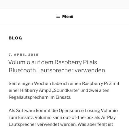
Zum
VOSS.EARTH
?‍???‍?????
Inhalt
Menü
springen
BLOG
VERÖFFENTLICHT
7. APRIL 2018
AM
Volumio auf dem Raspberry Pi als
Bluetooth Lautsprecher verwenden
Seit einigen Wochen habe ich einen Raspberry Pi 3 mit
einer Hifiberry Amp2 „Soundkarte“ und zwei alten
Regallautsprechern im Einsatz.
Als Software kommt die Opensource Lösung
Volumio
zum Einsatz. Volumio kann out-of-the-box als AirPlay
Lautsprecher verwendet werden. Was aber fehlt ist